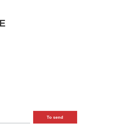
E
To send