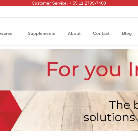
Customer Service: + 55 11 2799-7400
wares
Supplements
About
Contact
Blog