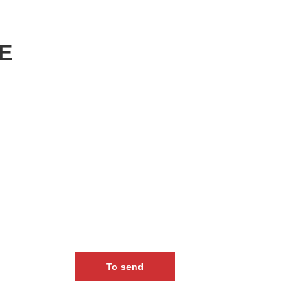
E
To send