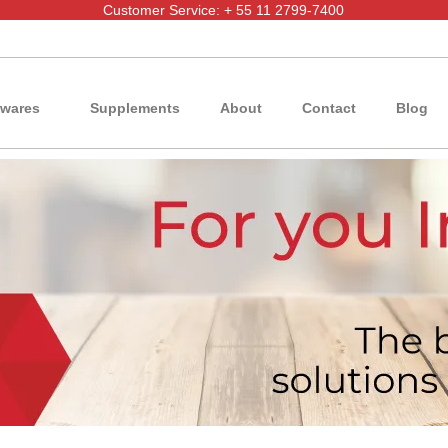
Customer Service: + 55 11 2799-7400
wares
Supplements
About
Contact
Blog